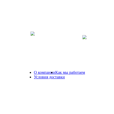
Стилизованный
Спортивный пъедестал
интерактивный
лазерный тир
1 000 руб.
8 000 руб.
О компании
Как мы работаем
8(81
Условия доставки