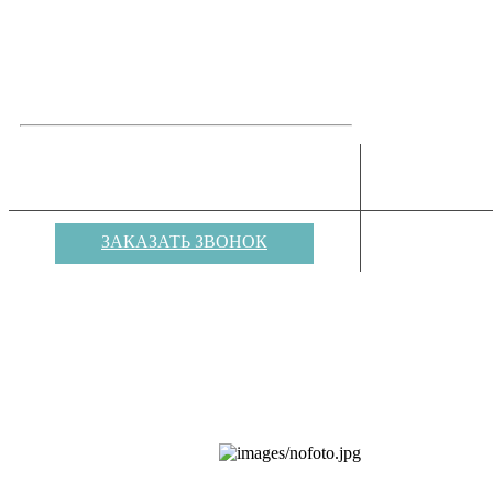
ОБРАТНАЯ СВЯЗЬ
8(812) 980-10-36
АРЕНДА ОБО
ДЛЯ МЕ
8(812) 980-10-36
ЗАКАЗАТЬ ЗВОНОК
Интерактивная граффити стена с
возможностями