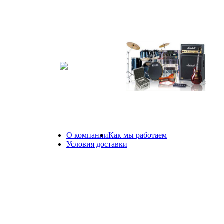
JBL MRX (525, 528),
JBL EON, Mackie
JBL PRX (715, 718)
SRM450
2 000 руб.
1 500 руб.
О компании
Как мы работаем
8(81
Условия доставки