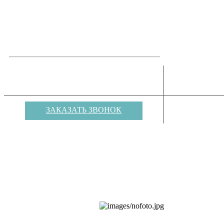
ОБРАТНАЯ СВЯЗЬ
8(812) 980-10-36
АРЕНДА ОБО
ДЛЯ МЕ
8(812) 980-10-36
ЗАКАЗАТЬ ЗВОНОК
Yamaha MSR 400